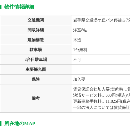
物件情報詳細
交通機関
岩手県交通堤ケ丘バス停徒歩7
間取詳細
洋室8帖
建物構造
木造
駐車場
1台無料
2台目駐車場
不可
主要採光面
保険
加入要
賃貸保証会社加入要(契約時…賃料
決済サービス料…330円(税込)/
備考
更新事務手数料…11,825円(税込
一部の法人については賃貸保証
所在地のMAP